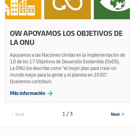
OW APOYAMOS LOS OBJETIVOS DE
LA ONU
Apoyamos a las Naciones Unidas en la implementación de
10 de los 17 Objetivos de Desarrollo Sostenible (OsDS).
La ONU los describe como "el mejor plan para crear un
mundo mejor para la gente y el planeta en 2030".
Queremos contribuir.
arrow_forward
Más información
1 / 3
Back
Next
chevron_left
chevron_right