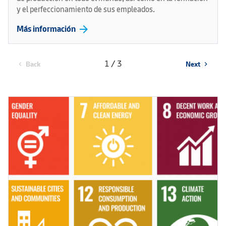
y el perfeccionamiento de sus empleados.
arrow_forward
Más información
1 / 3
Back
Next
chevron_left
chevron_right