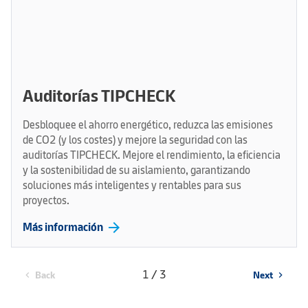
Auditorías TIPCHECK
Desbloquee el ahorro energético, reduzca las emisiones
de CO2 (y los costes) y mejore la seguridad con las
auditorías TIPCHECK. Mejore el rendimiento, la eficiencia
y la sostenibilidad de su aislamiento, garantizando
soluciones más inteligentes y rentables para sus
proyectos.
arrow_forward
Más información
1 / 3
Back
Next
chevron_left
chevron_right