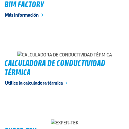
BIM FACTORY
Más información
arrow_forward
CALCULADORA DE CONDUCTIVIDAD
TÉRMICA
Utilice la calculadora térmica
arrow_forward