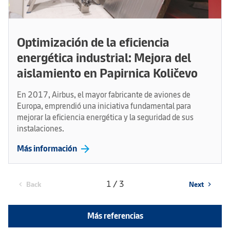
Optimización de la eficiencia
energética industrial: Mejora del
aislamiento en Papirnica Količevo
En 2017, Airbus, el mayor fabricante de aviones de
Europa, emprendió una iniciativa fundamental para
mejorar la eficiencia energética y la seguridad de sus
instalaciones.
arrow_forward
Más información
1 / 3
Back
Next
chevron_left
chevron_right
Más referencias