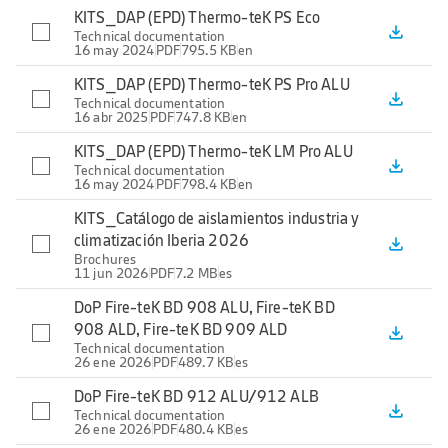
KITS_DAP (EPD) Thermo-teK PS Eco
file_download
Technical documentation
16 may 2024
PDF
795.5 KB
en
KITS_DAP (EPD) Thermo-teK PS Pro ALU
file_download
Technical documentation
16 abr 2025
PDF
747.8 KB
en
KITS_DAP (EPD) Thermo-teK LM Pro ALU
file_download
Technical documentation
16 may 2024
PDF
798.4 KB
en
KITS_Catálogo de aislamientos industria y
climatización Iberia 2026
file_download
Brochures
11 jun 2026
PDF
7.2 MB
es
DoP Fire-teK BD 908 ALU, Fire-teK BD
908 ALD, Fire-teK BD 909 ALD
file_download
Technical documentation
26 ene 2026
PDF
489.7 KB
es
DoP Fire-teK BD 912 ALU/912 ALB
file_download
Technical documentation
26 ene 2026
PDF
480.4 KB
es