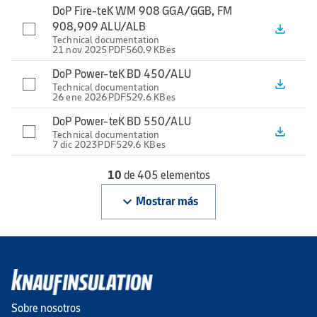
DoP Fire-teK WM 908 GGA/GGB, FM
908,909 ALU/ALB
file_download
Technical documentation
21 nov 2025
PDF
560.9 KB
es
DoP Power-teK BD 450/ALU
file_download
Technical documentation
26 ene 2026
PDF
529.6 KB
es
DoP Power-teK BD 550/ALU
file_download
Technical documentation
7 dic 2023
PDF
529.6 KB
es
10
de 405 elementos
keyboard_arrow_down
Mostrar más
Sobre nosotros