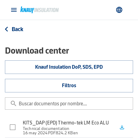
menu
language
Back
arrow_back_ios
Download center
Knauf Insulation DoP, SDS, EPD
Filtros
search
KITS_DAP (EPD) Thermo-tek LM Eco ALU
file_download
Technical documentation
16 may 2024
PDF
824.2 KB
en