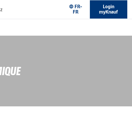
FR-
Login
language
ez
FR
myKnauf
MIQUE