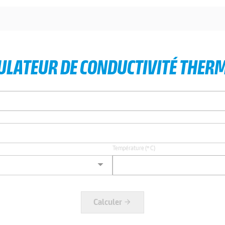
ULATEUR DE CONDUCTIVITÉ THER
Température (º C)
Calculer
arrow_forward