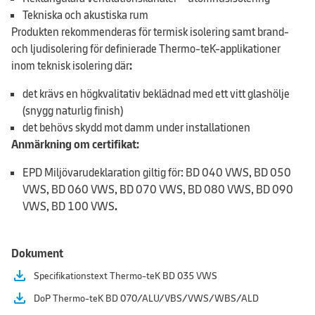
Tekniska och akustiska rum
Produkten rekommenderas för termisk isolering samt brand-
och ljudisolering för definierade Thermo-teK-applikationer
inom teknisk isolering där
:
det krävs en högkvalitativ beklädnad med ett vitt glashölje
(snygg naturlig finish)
det behövs skydd mot damm under installationen
Anmärkning om certifikat:
EPD Miljövarudeklaration giltig
för: BD 040 VWS, BD 050
VWS, BD 060 VWS, BD 070 VWS, BD 080 VWS, BD 090
VWS, BD 100 VWS
.
Dokument
file_download
Specifikationstext Thermo-teK BD 035 VWS
file_download
DoP Thermo-teK BD 070/ALU/VBS/VWS/WBS/ALD