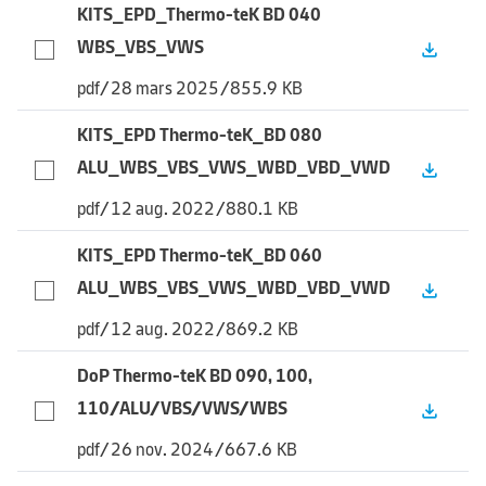
KITS_EPD_Thermo-teK BD 040
WBS_VBS_VWS
file_download
pdf
/
28 mars 2025
/
855.9 KB
KITS_EPD Thermo-teK_BD 080
ALU_WBS_VBS_VWS_WBD_VBD_VWD
file_download
pdf
/
12 aug. 2022
/
880.1 KB
KITS_EPD Thermo-teK_BD 060
ALU_WBS_VBS_VWS_WBD_VBD_VWD
file_download
pdf
/
12 aug. 2022
/
869.2 KB
DoP Thermo-teK BD 090, 100,
110/ALU/VBS/VWS/WBS
file_download
pdf
/
26 nov. 2024
/
667.6 KB