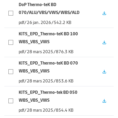
DoP Thermo-teK BD
070/ALU/VBS/VWS/WBS/ALD
file_download
pdf
/
26 jan. 2026
/
542.2 KB
KITS_EPD_Thermo-teK BD 100
WBS_VBS_VWS
file_download
pdf
/
28 mars 2025
/
876.3 KB
KITS_EPD_Thermo-teK BD 070
WBS_VBS_VWS
file_download
pdf
/
28 mars 2025
/
853.6 KB
KITS_EPD_Thermo-tek BD 050
WBS_VBS_VWS
file_download
pdf
/
28 mars 2025
/
854.4 KB