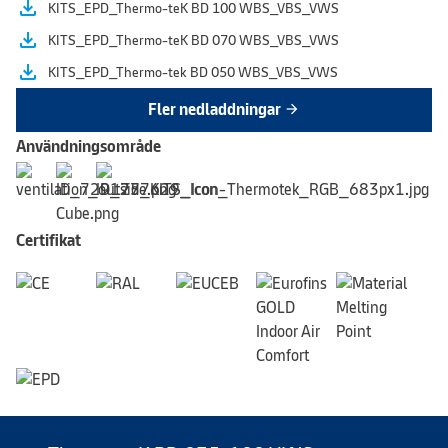
file_download
KITS_EPD_Thermo-teK BD 100 WBS_VBS_VWS
file_download
KITS_EPD_Thermo-teK BD 070 WBS_VBS_VWS
file_download
KITS_EPD_Thermo-tek BD 050 WBS_VBS_VWS
Fler nedladdningar
arrow_forward
Användningsområde
Certifikat