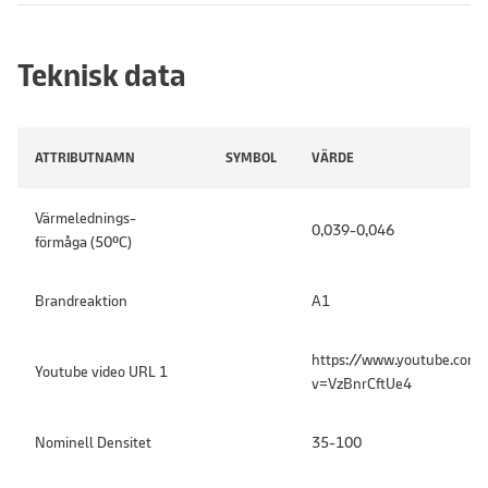
Teknisk data
ATTRIBUTNAMN
SYMBOL
VÄRDE
Värmelednings-
0,039-0,046
förmåga (50ºC)
Brandreaktion
A1
https://www.youtube.com
Youtube video URL 1
v=VzBnrCftUe4
Nominell Densitet
35-100