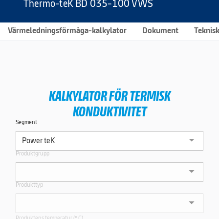
Thermo-teK BD 035-100 VWS
Värmeledningsförmåga-kalkylator
Dokument
Teknisk
KALKYLATOR FÖR TERMISK
KONDUKTIVITET
Segment
Produktgrupp
Produkttyp
Produktens temperatur (º C)