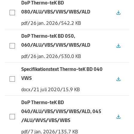
DoP Thermo-teK BD
080/ALU/VBS/VWS/WBS/ALD
file_download
pdf
/
26 jan. 2026
/
542.2 KB
DoP Thermo-teK BD 050,
060/ALU/VBS/VWS/WBS/ALD
file_download
pdf
/
26 jan. 2026
/
530.0 KB
Specifikationstext Thermo-teK BD 040
VWS
file_download
docx
/
21 juli 2020
/
15.9 KB
DoP Thermo-teK BD
040/ALU/VBS/VWS/WBS/ALD, 045
file_download
/ALU/WVS/VBS/WBS
pdf
/
7 jan. 2026
/
135.7 KB