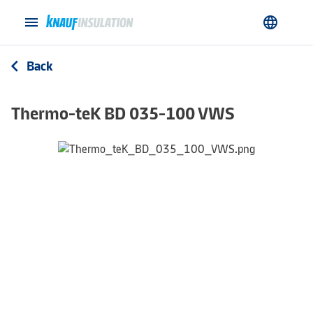
menu
language
Back
arrow_back_ios
Thermo-teK BD 035-100 VWS