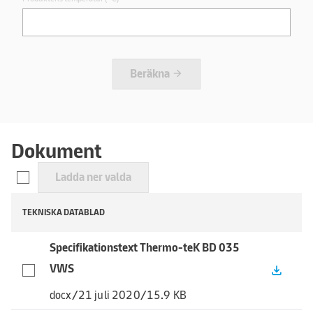
Beräkna
arrow_forward
Dokument
Ladda ner valda
TEKNISKA DATABLAD
Specifikationstext Thermo-teK BD 035
VWS
file_download
docx
/
21 juli 2020
/
15.9 KB