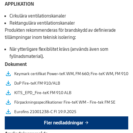
APPLIKATION
Cirkulära ventilationskanaler
Rektangulära ventilationskanaler
Produkten rekommenderas för brandskydd av definierade
tillämpningar inom teknisk isolering:
När ytterligare flexibilitet krävs (används även som
fyllnadsmaterial).
Dokument
file_download
Keymark certifikat Power-teK WM, FM 660; Fire-teK WM, FM 910
file_download
DoP Fire-teK FM 910/ALB
file_download
KITS_EPD_Fire-teK FM 910 ALB
file_download
Förpackningsspecifikationer Fire-teK WM - Fire-tek FM SE
file_download
Eurofins 21001238-C FI 19.9.2025
Fler nedladdningar
arrow_forward