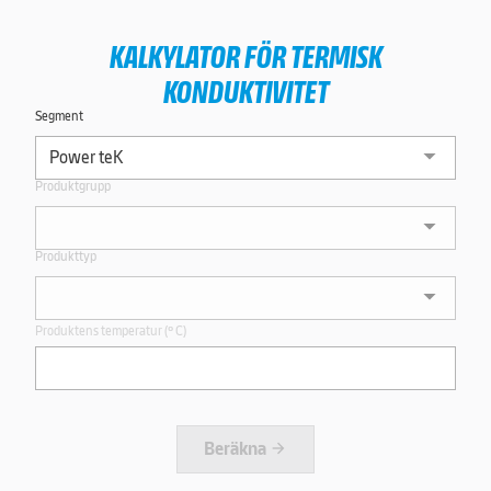
KALKYLATOR FÖR TERMISK
KONDUKTIVITET
Segment
Produktgrupp
Produkttyp
Produktens temperatur (º C)
Beräkna
arrow_forward