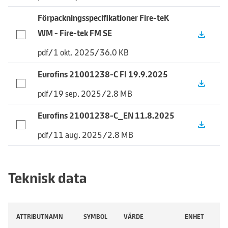
Förpackningsspecifikationer Fire-teK
WM - Fire-tek FM SE
file_download
pdf
/
1 okt. 2025
/
36.0 KB
Eurofins 21001238-C FI 19.9.2025
file_download
pdf
/
19 sep. 2025
/
2.8 MB
Eurofins 21001238-C_EN 11.8.2025
file_download
pdf
/
11 aug. 2025
/
2.8 MB
Teknisk data
ATTRIBUTNAMN
SYMBOL
VÄRDE
ENHET