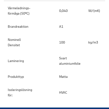
Värmelednings-
0,040
W/(mK)
förmåga (50ºC)
Brandreaktion
A1
Nominell
100
kg/m3
Densitet
Svart
Laminering
aluminiumfolie
Produkttyp
Matta
Isoleringslösning
HVAC
för: