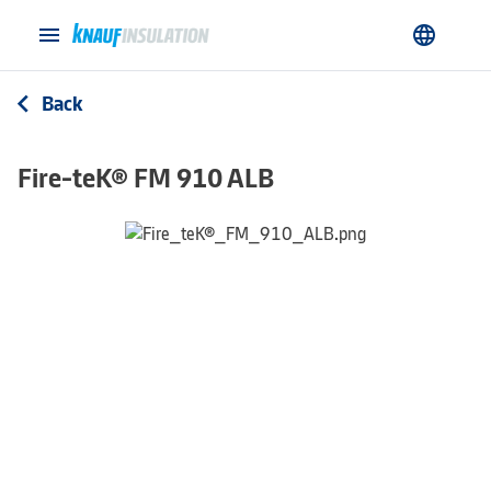
menu
language
Back
arrow_back_ios
Fire-teK® FM 910 ALB