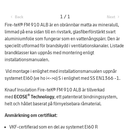
1 / 1
Back
Next
chevron_left
chevron_right
Fire-teK® FM 910 ALB är en obrännbar matta av mineralull,
limmad på ena sidan till en rivstark, glasfiberförstärkt svart
aluminiumfolie som fungerar som en vattenångspärr. Den är
speciellt utformad för brandskydd i ventilationskanaler. Listade
brandklasser kan uppnås med montering enligt
installationsmanualen.
Vid montage i enlighet med installationsmanualen uppnår
systemet EI60 (ve ho i<->o) S i enlighet med SS EN1366 -1.
Knauf Insulation Fire-teK® FM 910 ALB är tillverkad
®
med
ECOSE
Technology
, ett patenterat bindningssystem,
helt och hållet baserat på förnyelsebara råmaterial.
Anmärkning om certifikat
:
VKF-certifierad som en del av systemet EI60 R