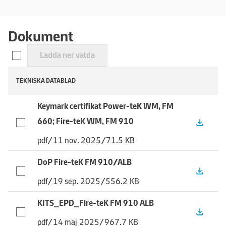
Dokument
Ladda ner valda
TEKNISKA DATABLAD
Keymark certifikat Power-teK WM, FM
660; Fire-teK WM, FM 910
file_download
pdf
/
11 nov. 2025
/
71.5 KB
DoP Fire-teK FM 910/ALB
file_download
pdf
/
19 sep. 2025
/
556.2 KB
KITS_EPD_Fire-teK FM 910 ALB
file_download
pdf
/
14 maj 2025
/
967.7 KB