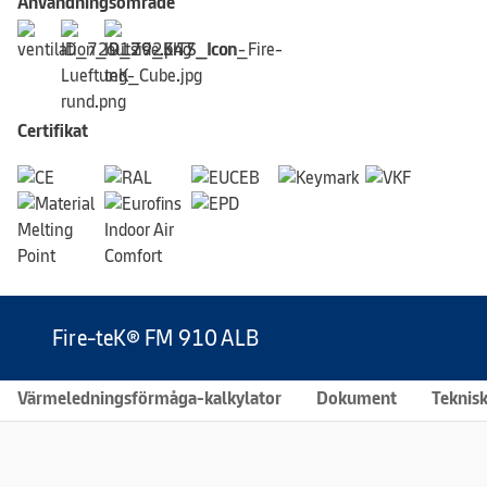
Användningsområde
Certifikat
Fire-teK® FM 910 ALB
Värmeledningsförmåga-kalkylator
Dokument
Teknisk