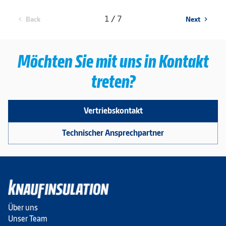
1 / 7
Back
Next
chevron_left
chevron_right
Möchten Sie mit uns in Kontakt
treten?
Vertriebskontakt
Technischer Ansprechpartner
Über uns
Unser Team