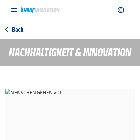
menu
language
Back
arrow_back_ios
NACHHALTIGKEIT & INNOVATION