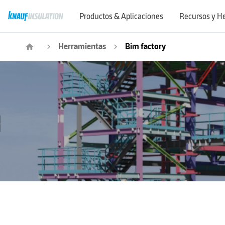
Productos & Aplicaciones
Recursos y H
Herramientas
Bim factory
home
navigate_next
navigate_next