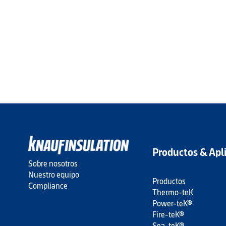
Productos & Apl
Sobre nosotros
Nuestro equipo
Productos
Compliance
Thermo-teK
Power-teK®
Fire-teK®
Sea-teK®