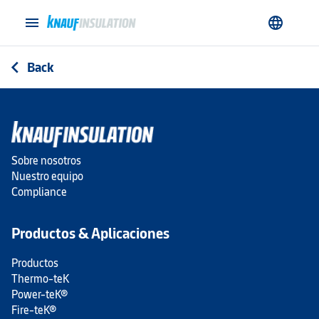
menu
language
Back
arrow_back_ios
Sobre nosotros
Nuestro equipo
Compliance
Productos & Aplicaciones
Productos
Thermo-teK
Power-teK®
Fire-teK®