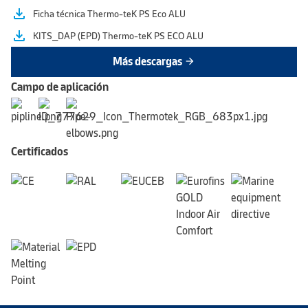
file_download
Ficha técnica Thermo-teK PS Eco ALU
file_download
KITS_DAP (EPD) Thermo-teK PS ECO ALU
Más descargas
arrow_forward
Campo de aplicación
Certificados