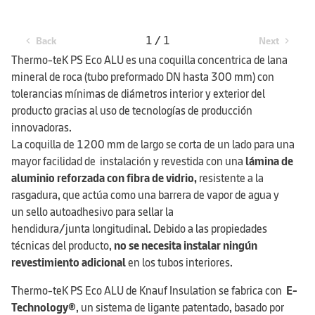
1 / 1
Back
Next
chevron_left
chevron_right
Thermo-teK PS Eco ALU es una coquilla concentrica de lana
mineral de roca (tubo preformado DN hasta 300 mm) con
tolerancias mínimas de diámetros interior y exterior del
producto gracias al uso de tecnologías de producción
innovadoras.
La coquilla de 1200 mm de largo se corta de un lado para una
mayor facilidad de instalación y revestida con una
lámina de
aluminio reforzada con fibra de vidrio,
resistente a la
rasgadura, que actúa como una barrera de vapor de agua y
un sello autoadhesivo para sellar la
hendidura/junta longitudinal. Debido a las propiedades
técnicas del producto,
no se necesita instalar ningún
revestimiento adicional
en los tubos interiores.
Thermo-teK PS Eco ALU de Knauf Insulation se fabrica con
E-
Technology®
, un sistema de ligante patentado, basado por