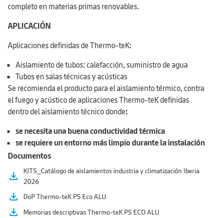
completo en materias primas renovables.
APLICACIÓN
Aplicaciones definidas de Thermo-teK:
Aislamiento de tubos: calefacción, suministro de agua
Tubos en salas técnicas y acústicas
Se recomienda el producto para el aislamiento térmico, contra
el fuego y acústico de aplicaciones Thermo-teK definidas
dentro del aislamiento técnico donde
:
se necesita una buena conductividad térmica
se requiere un entorno más limpio durante la instalación
Documentos
KITS_Catálogo de aislamientos industria y climatización Iberia
file_download
2026
file_download
DoP Thermo-teK PS Eco ALU
file_download
Memorias descriptivas Thermo-teK PS ECO ALU