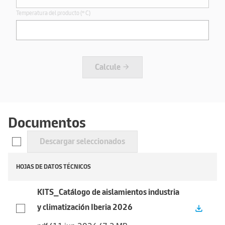
Temperatura del producto (º C)
Calcule
arrow_forward
Documentos
Descargar seleccionados
HOJAS DE DATOS TÉCNICOS
KITS_Catálogo de aislamientos industria
y climatización Iberia 2026
file_download