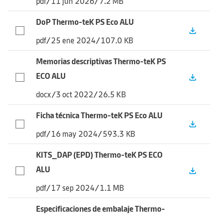
pdf
/
11 jun 2026
/
7.2 MB
DoP Thermo-teK PS Eco ALU
file_download
pdf
/
25 ene 2024
/
107.0 KB
Memorias descriptivas Thermo-teK PS
ECO ALU
file_download
docx
/
3 oct 2022
/
26.5 KB
Ficha técnica Thermo-teK PS Eco ALU
file_download
pdf
/
16 may 2024
/
593.3 KB
KITS_DAP (EPD) Thermo-teK PS ECO
ALU
file_download
pdf
/
17 sep 2024
/
1.1 MB
Especificaciones de embalaje Thermo-