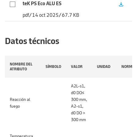
teK PS Eco ALU ES
file_download
pdf
/
14 oct 2025
/
67.7 KB
Datos técnicos
NOMBRE DEL
SÍMBOLO
VALOR
UNIDAD
NORMA
ATRIBUTO
A2L-s1,
d0 DO≤
Reacción al
300 mm,
fuego
A2-s1,
d0 DO >
300 mm
Temperatura