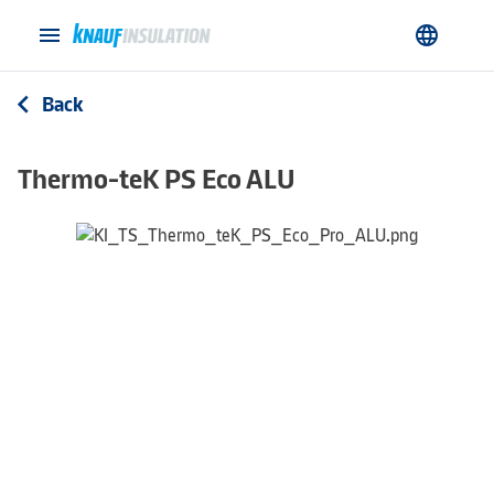
menu
language
Back
arrow_back_ios
Thermo-teK PS Eco ALU