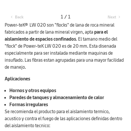
1 / 1
Back
Next
chevron_left
chevron_right
Power-teK® LW 020 son "flocks" de lana de roca mineral
fabricados a partir de lana mineral virgen, apta
para el
aislamiento de espacios confinados
. El tamano medio del
"flock" de Power-teK LW 020 es de 20 mm. Esta disenada
especialmente para ser instalada mediante maquinas de
insuflado. Las fibras estan agrupadas para una mayor facilidad
de manejo.
Aplicaciones
Hornos y otros equipos
Paredes de tanques y almacenamiento de calor
Formas irregulares
Se recomienda el producto para el aislamiento termico,
acustico y contra el fuego de las aplicaciones definidas dentro
del aislamiento tecnico: