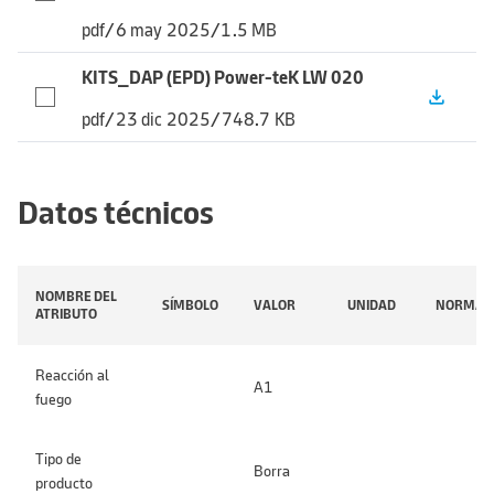
pdf
/
6 may 2025
/
1.5 MB
KITS_DAP (EPD) Power-teK LW 020
file_download
pdf
/
23 dic 2025
/
748.7 KB
Datos técnicos
NOMBRE DEL
SÍMBOLO
VALOR
UNIDAD
NORMA
ATRIBUTO
Reacción al
A1
fuego
Tipo de
Borra
producto