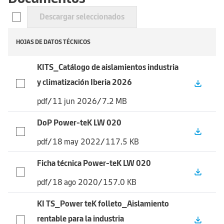
Descargar seleccionados
HOJAS DE DATOS TÉCNICOS
KITS_Catálogo de aislamientos industria
y climatización Iberia 2026
file_download
pdf
/
11 jun 2026
/
7.2 MB
DoP Power-teK LW 020
file_download
pdf
/
18 may 2022
/
117.5 KB
Ficha técnica Power-teK LW 020
file_download
pdf
/
18 ago 2020
/
157.0 KB
KI TS_Power teK folleto_Aislamiento
rentable para la industria
file_download