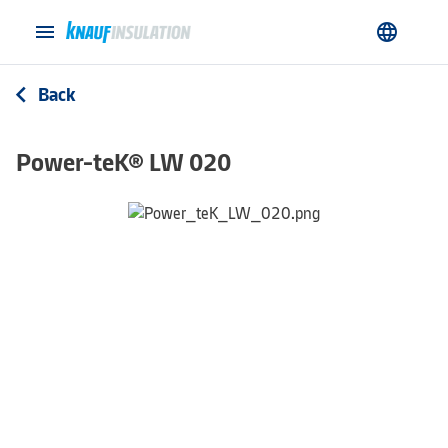
menu
language
Back
arrow_back_ios
Power-teK® LW 020