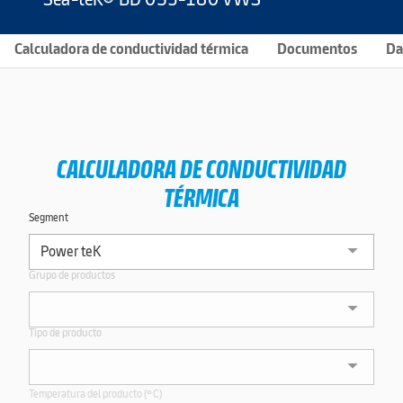
Calculadora de conductividad térmica
Documentos
Da
CALCULADORA DE CONDUCTIVIDAD
TÉRMICA
Segment
Grupo de productos
Tipo de producto
Temperatura del producto (º C)