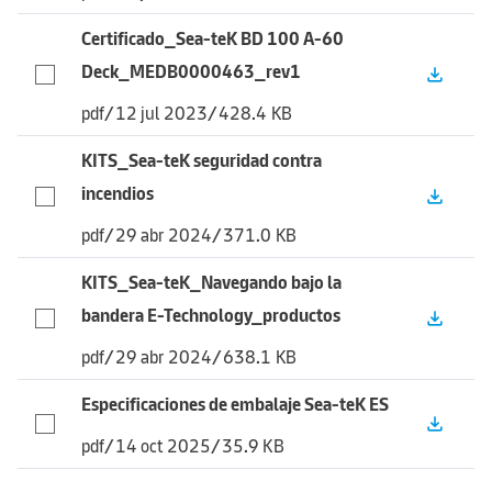
Certificado_Sea-teK BD 100 A-60
Deck_MEDB0000463_rev1
file_download
pdf
/
12 jul 2023
/
428.4 KB
KITS_Sea-teK seguridad contra
incendios
file_download
pdf
/
29 abr 2024
/
371.0 KB
KITS_Sea-teK_Navegando bajo la
bandera E-Technology_productos
file_download
pdf
/
29 abr 2024
/
638.1 KB
Especificaciones de embalaje Sea-teK ES
file_download
pdf
/
14 oct 2025
/
35.9 KB