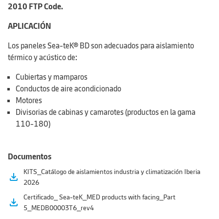
2010 FTP Code.
APLICACIÓN
Los paneles Sea-teK® BD son adecuados para aislamiento
térmico y acústico de:
Cubiertas y mamparos
Conductos de aire acondicionado
Motores
Divisorias de cabinas y camarotes (productos en la gama
110-180)
Documentos
KITS_Catálogo de aislamientos industria y climatización Iberia
file_download
2026
Certificado_ Sea-teK_MED products with facing_Part
file_download
5_MEDB00003T6_rev4