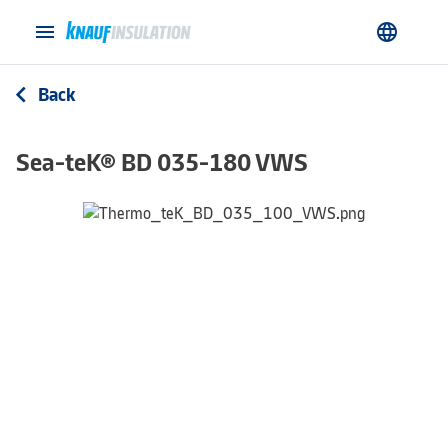
menu
language
Back
arrow_back_ios
Sea-teK® BD 035-180 VWS