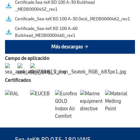
Certificado Sea-teK BD 100 A-30 Bulkhead
file_download
_MEDB000045Z_rev1
file_download
Certificado_Sea-teK BD 100 A-30 Deck_MEDB0000462_rev1
Certificado_Sea-teK BD 100 A-60
file_download
Bulkhead_MEDB0000460_rev1
Más descargas
arrow_forward
Campo de aplicación
Certificados
Sea-teK® BD 035-180 VWS