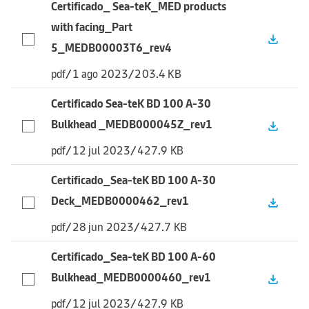
Certificado_ Sea-teK_MED products
with facing_Part
file_download
5_MEDB00003T6_rev4
pdf
/
1 ago 2023
/
203.4 KB
Certificado Sea-teK BD 100 A-30
Bulkhead _MEDB000045Z_rev1
file_download
pdf
/
12 jul 2023
/
427.9 KB
Certificado_Sea-teK BD 100 A-30
Deck_MEDB0000462_rev1
file_download
pdf
/
28 jun 2023
/
427.7 KB
Certificado_Sea-teK BD 100 A-60
Bulkhead_MEDB0000460_rev1
file_download
pdf
/
12 jul 2023
/
427.9 KB