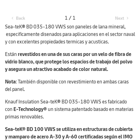
1 / 1
Back
Next
chevron_left
chevron_right
Sea-teK
®
BD 035-180 VWS son paneles de lana mineral,
especificamente disenados para aplicaciones en el sector naval
y con excelentes propiedades termicas y acusticas.
Están
revestidos en una de sus caras por un velo de fibra de
vidrio blanco, que protege los espacios de trabajo del polvo
y asegura un atractivo acabado de color natural.
Nota
: También disponible con revestimiento en ambas caras
del panel.
Knauf Insulation Sea-teK
®
BD 035-180 VWS es fabricado
con
E-Technology®
un sistema patentado basado en materias
primas renovables.
Sea-teK® BD 100 VWS se utiliza en estructuras de cubierta
y mamparo de acero A-30 y A-60 certificadas según el IMO