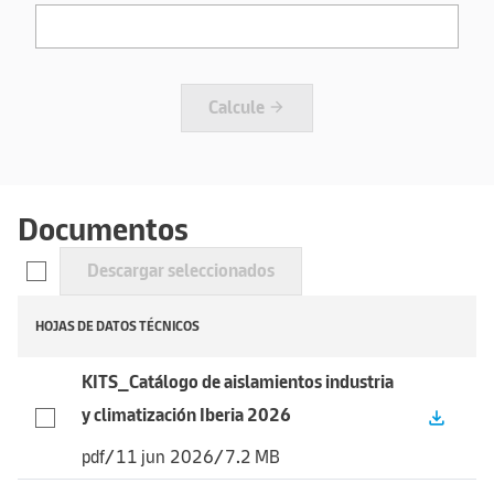
Calcule
arrow_forward
Documentos
Descargar seleccionados
HOJAS DE DATOS TÉCNICOS
KITS_Catálogo de aislamientos industria
y climatización Iberia 2026
file_download
pdf
/
11 jun 2026
/
7.2 MB