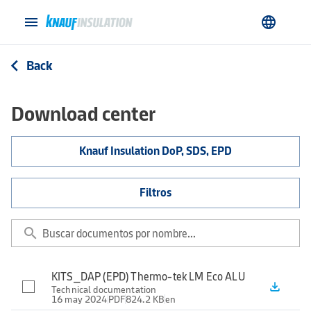
menu
language
Back
arrow_back_ios
Download center
Knauf Insulation DoP, SDS, EPD
Filtros
search
KITS_DAP (EPD) Thermo-tek LM Eco ALU
file_download
Technical documentation
16 may 2024
PDF
824.2 KB
en