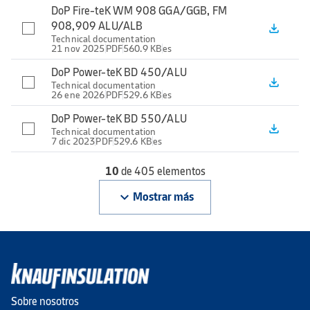
DoP Fire-teK WM 908 GGA/GGB, FM
908,909 ALU/ALB
file_download
Technical documentation
21 nov 2025
PDF
560.9 KB
es
DoP Power-teK BD 450/ALU
file_download
Technical documentation
26 ene 2026
PDF
529.6 KB
es
DoP Power-teK BD 550/ALU
file_download
Technical documentation
7 dic 2023
PDF
529.6 KB
es
10
de 405 elementos
keyboard_arrow_down
Mostrar más
Sobre nosotros