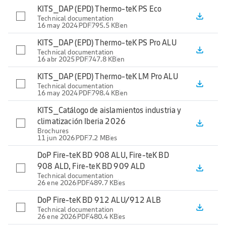
KITS_DAP (EPD) Thermo-teK PS Eco
file_download
Technical documentation
16 may 2024
PDF
795.5 KB
en
KITS_DAP (EPD) Thermo-teK PS Pro ALU
file_download
Technical documentation
16 abr 2025
PDF
747.8 KB
en
KITS_DAP (EPD) Thermo-teK LM Pro ALU
file_download
Technical documentation
16 may 2024
PDF
798.4 KB
en
KITS_Catálogo de aislamientos industria y
climatización Iberia 2026
file_download
Brochures
11 jun 2026
PDF
7.2 MB
es
DoP Fire-teK BD 908 ALU, Fire-teK BD
908 ALD, Fire-teK BD 909 ALD
file_download
Technical documentation
26 ene 2026
PDF
489.7 KB
es
DoP Fire-teK BD 912 ALU/912 ALB
file_download
Technical documentation
26 ene 2026
PDF
480.4 KB
es