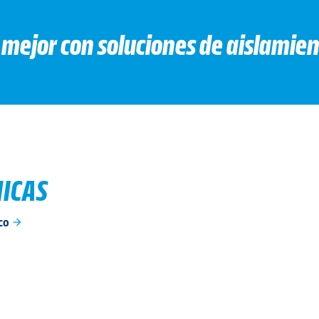
mejor con soluciones de aislamien
NICAS
ico
arrow_forward