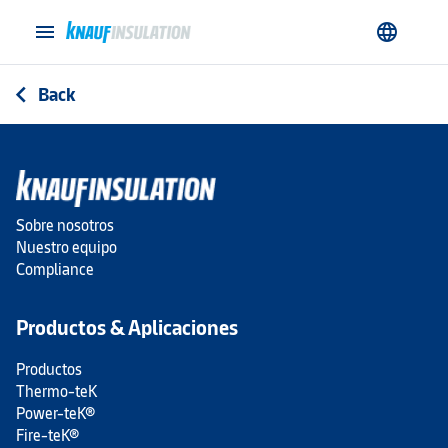
menu
language
Back
arrow_back_ios
Sobre nosotros
Nuestro equipo
Compliance
Productos & Aplicaciones
Productos
Thermo-teK
Power-teK®
Fire-teK®