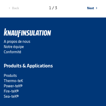
1 / 3
Back
Next
chevron_left
chevron_right
A propos de nous
Notre équipe
Conformité
Produits & Applications
Produits
Thermo-teK
Power-teK®
Fire-teK®
Sea-teK®