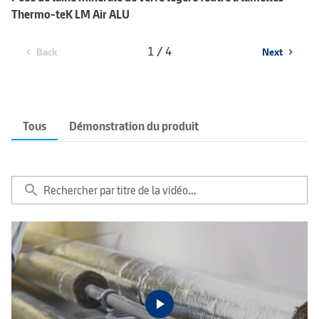
Thermo-teK LM Air ALU
1 / 4
Back
Next
chevron_left
chevron_right
Tous
Démonstration du produit
search