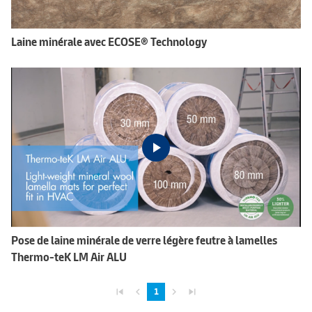
Laine minérale avec ECOSE® Technology
Pose de laine minérale de verre légère feutre à lamelles
Thermo-teK LM Air ALU
skip_previous
navigate_before
navigate_next
skip_next
1