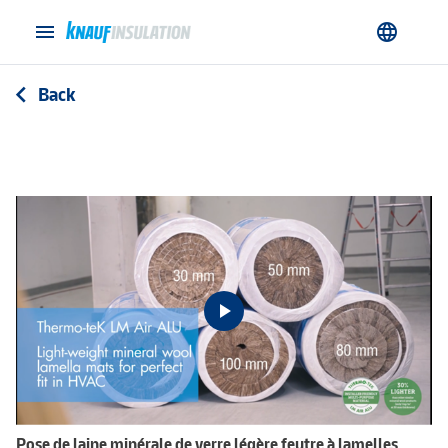
menu
language
Back
arrow_back_ios
Pose de laine minérale de verre légère feutre à lamelles