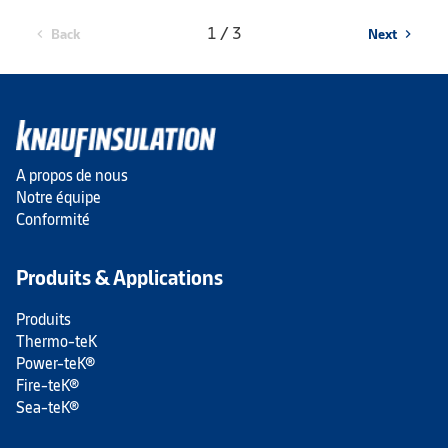
1 / 3
Back
Next
chevron_left
chevron_right
A propos de nous
Notre équipe
Conformité
Produits & Applications
Produits
Thermo-teK
Power-teK®
Fire-teK®
Sea-teK®