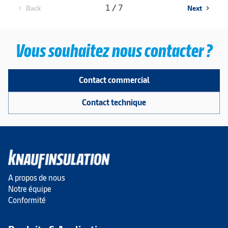
1 / 7
Back
Next
chevron_left
chevron_right
Vous souhaitez nous contacter ?
Contact commercial
Contact technique
A propos de nous
Notre équipe
Conformité