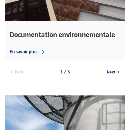
Documentation environnementale
arrow_forward
En savoir plus
1 / 3
Back
Next
chevron_left
chevron_right