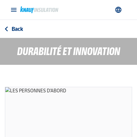
menu
language
Back
arrow_back_ios
DURABILITÉ ET INNOVATION