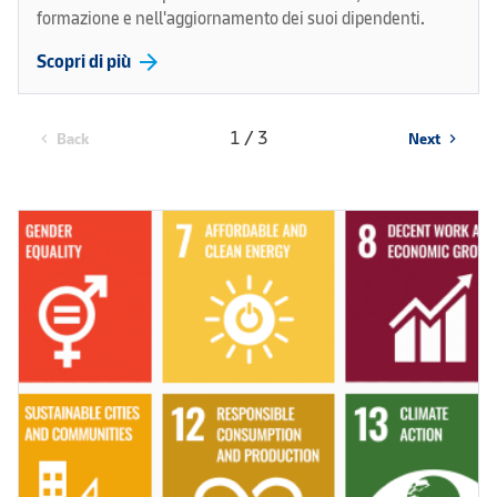
formazione e nell'aggiornamento dei suoi dipendenti.
arrow_forward
Scopri di più
1 / 3
Back
Next
chevron_left
chevron_right