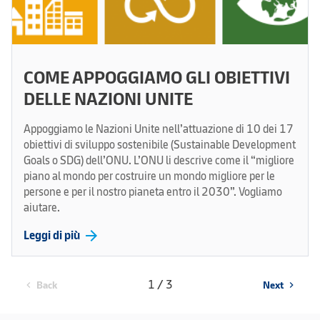
COME APPOGGIAMO GLI OBIETTIVI
DELLE NAZIONI UNITE
Appoggiamo le Nazioni Unite nell’attuazione di 10 dei 17
obiettivi di sviluppo sostenibile (Sustainable Development
Goals o SDG) dell’ONU. L’ONU li descrive come il “migliore
piano al mondo per costruire un mondo migliore per le
persone e per il nostro pianeta entro il 2030”. Vogliamo
aiutare.
arrow_forward
Leggi di più
1 / 3
Back
Next
chevron_left
chevron_right