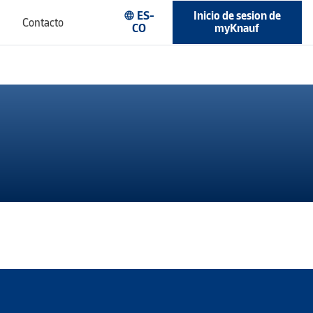
ES-
Inicio de sesion de
language
Contacto
CO
myKnauf