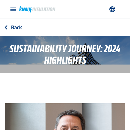
menu
language
Back
arrow_back_ios
SUSTAINABILITY JOURNEY: 2024
HIGHLIGHTS