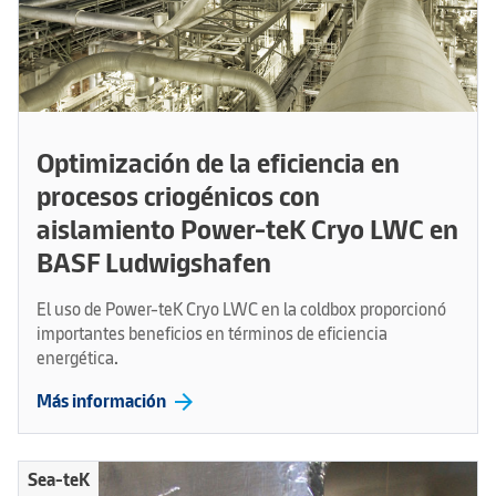
Optimización de la eficiencia en
procesos criogénicos con
aislamiento Power-teK Cryo LWC en
BASF Ludwigshafen
El uso de Power-teK Cryo LWC en la coldbox proporcionó
importantes beneficios en términos de eficiencia
energética.
arrow_forward
Más información
Sea-teK