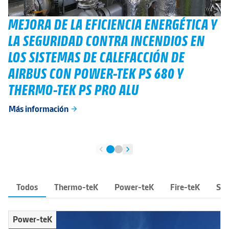
MEJORA DE LA EFICIENCIA ENERGÉTICA Y
LA SEGURIDAD CONTRA INCENDIOS EN
LOS SISTEMAS DE CALEFACCIÓN DE
AIRBUS CON POWER-TEK PS 680 Y
THERMO-TEK PS PRO ALU
Más información
arrow_forward
chevron_left
chevron_right
Todos
Thermo-teK
Power-teK
Fire-teK
Sea
Power-teK