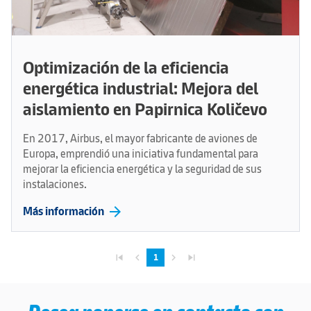
Optimización de la eficiencia
energética industrial: Mejora del
aislamiento en Papirnica Količevo
En 2017, Airbus, el mayor fabricante de aviones de
Europa, emprendió una iniciativa fundamental para
mejorar la eficiencia energética y la seguridad de sus
instalaciones.
arrow_forward
Más información
skip_previous
navigate_before
navigate_next
skip_next
1