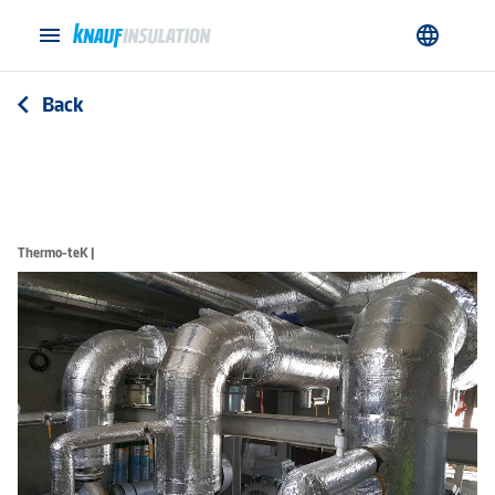
menu
language
Back
arrow_back_ios
Thermo-teK |