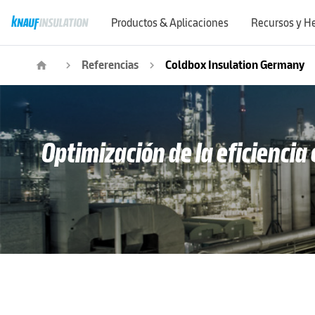
Productos & Aplicaciones
Recursos y H
Referencias
Coldbox Insulation Germany
home
navigate_next
navigate_next
Optimización de la eficienci