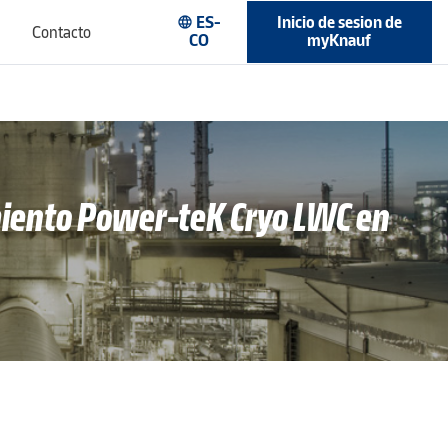
ES-
Inicio de sesion de
language
Contacto
CO
myKnauf
amiento Power-teK Cryo LWC en