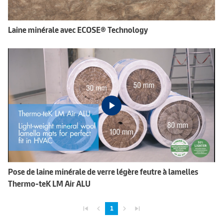
Laine minérale avec ECOSE® Technology
Pose de laine minérale de verre légère feutre à lamelles
Thermo-teK LM Air ALU
skip_previous
navigate_before
navigate_next
skip_next
1