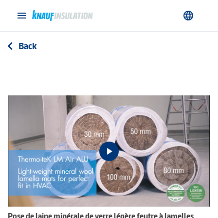
menu
language
Back
arrow_back_ios
Pose de laine minérale de verre légère feutre à lamelles