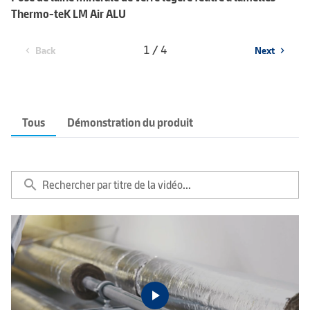
Thermo-teK LM Air ALU
1 / 4
Back
Next
chevron_left
chevron_right
Tous
Démonstration du produit
search