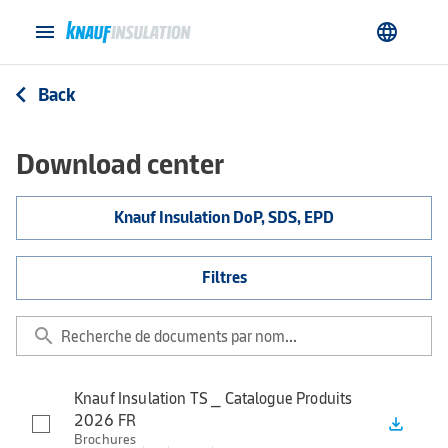
menu
language
Back
arrow_back_ios
Download center
Knauf Insulation DoP, SDS, EPD
Filtres
search
Knauf Insulation TS _ Catalogue Produits
2026 FR
file_download
Brochures