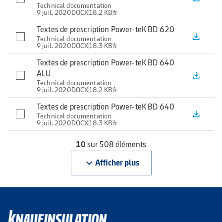
Technical documentation
9 juil. 2020
DOCX
18.2 KB
fr
Textes de prescription Power-teK BD 620
file_download
Technical documentation
9 juil. 2020
DOCX
18.3 KB
fr
Textes de prescription Power-teK BD 640
ALU
file_download
Technical documentation
9 juil. 2020
DOCX
18.2 KB
fr
Textes de prescription Power-teK BD 640
file_download
Technical documentation
9 juil. 2020
DOCX
18.3 KB
fr
10
sur 508 éléments
keyboard_arrow_down
Afficher plus