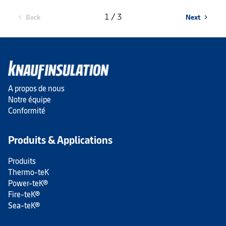
1 / 3
Back
Next
chevron_left
chevron_right
A propos de nous
Notre équipe
Conformité
Produits & Applications
Produits
Thermo-teK
Power-teK®
Fire-teK®
Sea-teK®