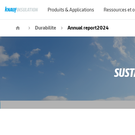
Produits & Applications
Ressources et o
Demandes de renseignements commerciaux
Durabilite
Annual report2024
home
navigate_next
navigate_next
SUST