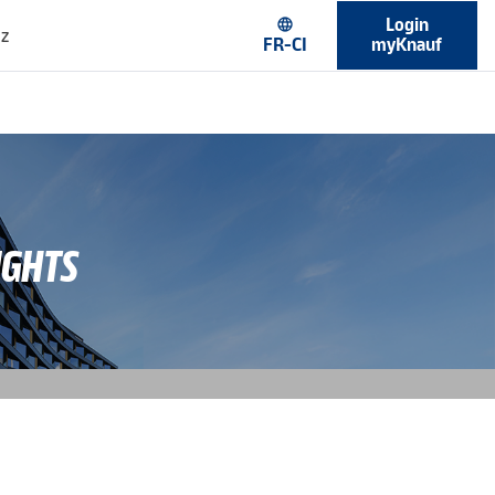
Login
language
ez
FR-CI
myKnauf
IGHTS