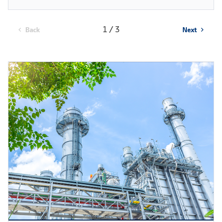
1 / 3
Back
Next
chevron_left
chevron_right