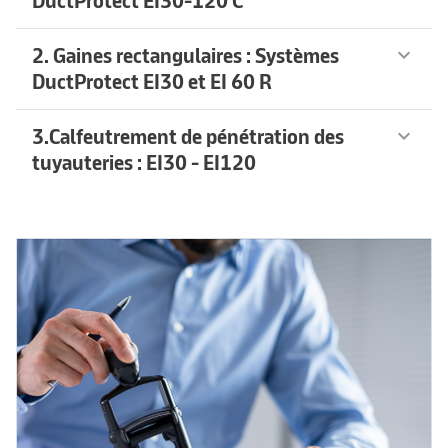
DuctProtect EI30-120 C
2. Gaines rectangulaires : Systèmes
keyboard_arrow_down
DuctProtect EI30 et EI 60 R
3.Calfeutrement de pénétration des
keyboard_arrow_down
tuyauteries : EI30 - EI120
En savoir plus
arrow_forward