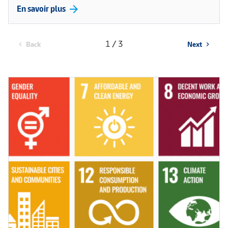
arrow_forward
En savoir plus
1 / 3
Back
Next
chevron_left
chevron_right