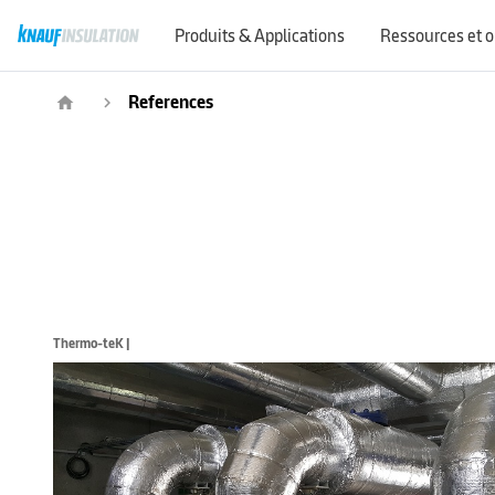
Produits & Applications
Ressources et o
Demandes de renseignements commerciaux
References
home
navigate_next
Thermo-teK |