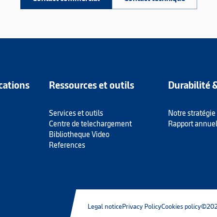
cations
Ressources et outils
Durabilité 
Services et outils
Notre stratégie
Centre de telechargement
Rapport annue
Bibliotheque Video
References
Legal notice
Privacy Policy
Cookies policy
©202