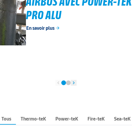
AIRBUS AVEC POWER-TEK 
PRO ALU
En savoir plus
arrow_forward
chevron_left
chevron_right
Tous
Thermo-teK
Power-teK
Fire-teK
Sea-teK