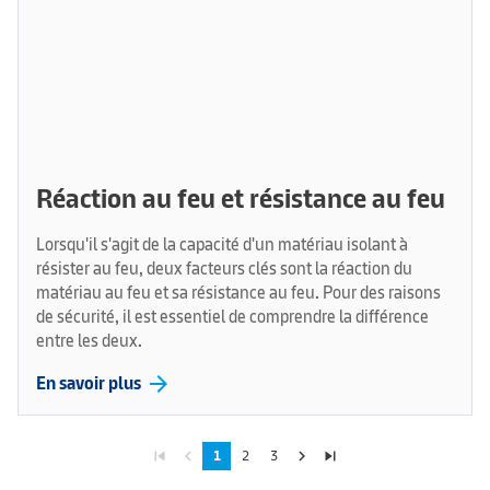
Réaction au feu et résistance au feu
Lorsqu'il s'agit de la capacité d'un matériau isolant à
résister au feu, deux facteurs clés sont la réaction du
matériau au feu et sa résistance au feu. Pour des raisons
de sécurité, il est essentiel de comprendre la différence
entre les deux.
arrow_forward
En savoir plus
skip_previous
navigate_before
navigate_next
skip_next
1
2
3