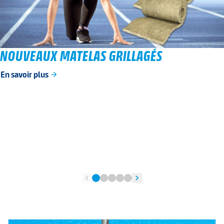
NOUVEAUX MATELAS GRILLAGÉS
En savoir plus
arrow_forward
chevron_left
chevron_right