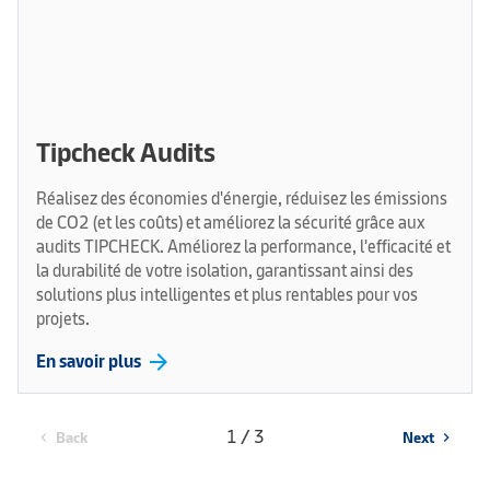
Tipcheck Audits
Réalisez des économies d'énergie, réduisez les émissions
de CO2 (et les coûts) et améliorez la sécurité grâce aux
audits TIPCHECK. Améliorez la performance, l'efficacité et
la durabilité de votre isolation, garantissant ainsi des
solutions plus intelligentes et plus rentables pour vos
projets.
arrow_forward
En savoir plus
1 / 3
Back
Next
chevron_left
chevron_right