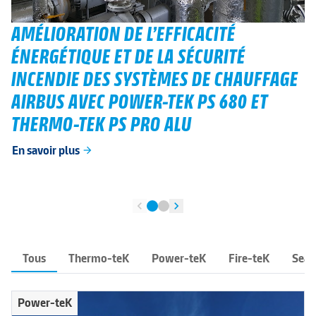
AMÉLIORATION DE L’EFFICACITÉ
ÉNERGÉTIQUE ET DE LA SÉCURITÉ
INCENDIE DES SYSTÈMES DE CHAUFFAGE
AIRBUS AVEC POWER-TEK PS 680 ET
THERMO-TEK PS PRO ALU
En savoir plus
arrow_forward
chevron_left
chevron_right
Tous
Thermo-teK
Power-teK
Fire-teK
Sea-
Power-teK