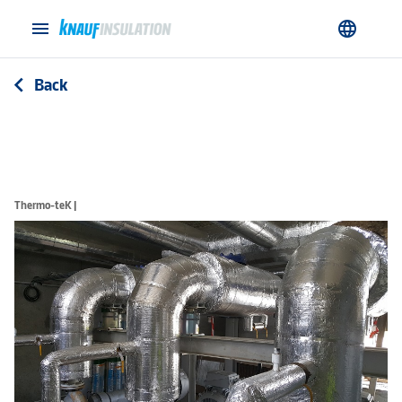
menu
language
Back
arrow_back_ios
Thermo-teK |