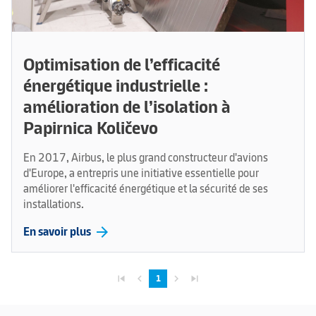
Optimisation de l’efficacité
énergétique industrielle :
amélioration de l’isolation à
Papirnica Količevo
En 2017, Airbus, le plus grand constructeur d'avions
d'Europe, a entrepris une initiative essentielle pour
améliorer l'efficacité énergétique et la sécurité de ses
installations.
arrow_forward
En savoir plus
skip_previous
navigate_before
navigate_next
skip_next
1