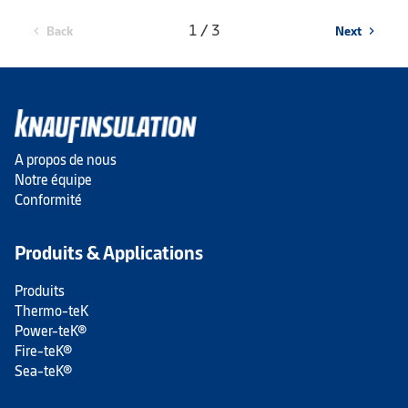
1 / 3
Back
Next
chevron_left
chevron_right
A propos de nous
Notre équipe
Conformité
Produits & Applications
Produits
Thermo-teK
Power-teK®
Fire-teK®
Sea-teK®