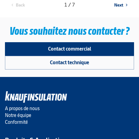
1 / 7
Back
Next
chevron_left
chevron_right
Vous souhaitez nous contacter ?
Contact commercial
Contact technique
A propos de nous
Notre équipe
Conformité