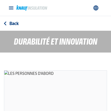
menu
language
Back
arrow_back_ios
DURABILITÉ ET INNOVATION