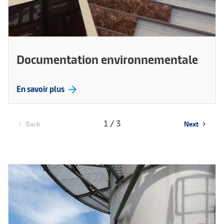
Documentation environnementale
arrow_forward
En savoir plus
1 / 3
Back
Next
chevron_left
chevron_right