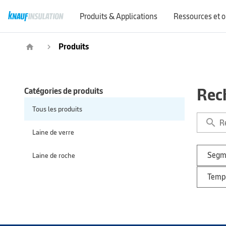
Produits & Applications
Ressources et o
Demandes de renseignements commerciaux
Produits
home
navigate_next
Rec
Catégories de produits
Tous les produits
search
Laine de verre
Segm
Laine de roche
Tempé