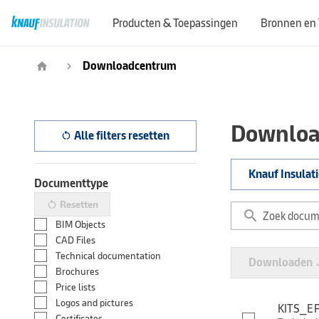
Producten & Toepassingen
Bronnen en 
Downloadcentrum
home
navigate_next
Downloa
Alle filters resetten
restart_alt
Knauf Insulat
Documenttype
Resetten
restart_alt
search
BIM Objects
CAD Files
Technical documentation
Downloaden
file_
Brochures
Price lists
Logos and pictures
KITS_EP
Certificates