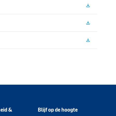
file_download
file_download
file_download
eid &
Blijf op de hoogte