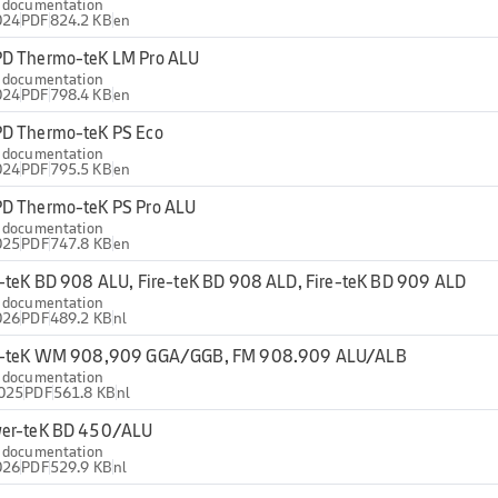
l documentation
024
PDF
824.2 KB
en
D Thermo-teK LM Pro ALU
l documentation
024
PDF
798.4 KB
en
D Thermo-teK PS Eco
l documentation
024
PDF
795.5 KB
en
D Thermo-teK PS Pro ALU
l documentation
025
PDF
747.8 KB
en
e-teK BD 908 ALU, Fire-teK BD 908 ALD, Fire-teK BD 909 ALD
l documentation
026
PDF
489.2 KB
nl
e-teK WM 908,909 GGA/GGB, FM 908.909 ALU/ALB
l documentation
2025
PDF
561.8 KB
nl
er-teK BD 450/ALU
l documentation
026
PDF
529.9 KB
nl