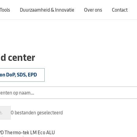
Tools
Duurzaamheid & Innovatie
Over ons
Contact
Als u van land wisselt, wordt de website bijgewerkt om producten, diensten, aanbiedingen en documenten weer te geven die specifiek zijn voor de geselecteerde regio.
d center
ion DoP, SDS, EPD
0 bestanden geselecteerd
download
D Thermo-tek LM Eco ALU