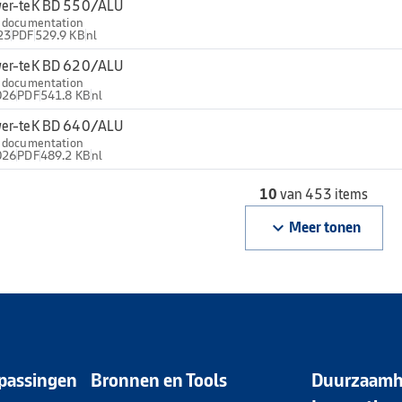
er-teK BD 550/ALU
l documentation
23
PDF
529.9 KB
nl
er-teK BD 620/ALU
l documentation
026
PDF
541.8 KB
nl
er-teK BD 640/ALU
l documentation
026
PDF
489.2 KB
nl
10
van 453 items
keyboard_arrow_down
Meer tonen
passingen
Bronnen en Tools
Duurzaamh