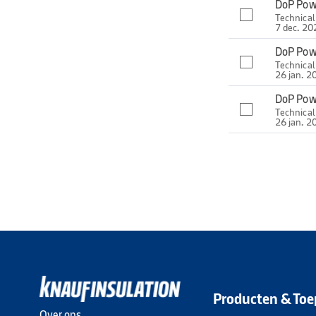
DoP Pow
Technica
7 dec. 20
DoP Pow
Technica
26 jan. 2
DoP Pow
Technica
26 jan. 2
Producten & Toe
Over ons