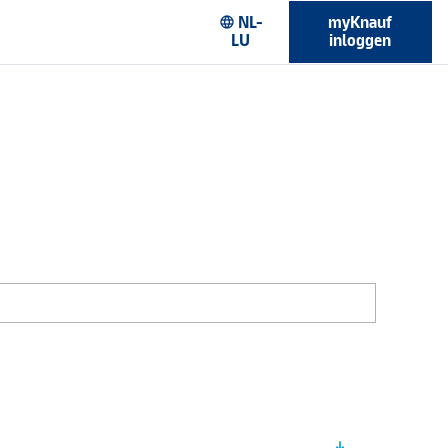
NL-
myKnauf
language
LU
inloggen