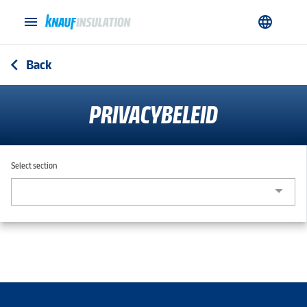
menu
language
Back
arrow_back_ios
PRIVACYBELEID
Select section