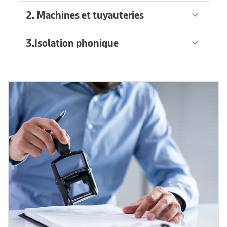
2. Machines et tuyauteries
keyboard_arrow_down
3.Isolation phonique
keyboard_arrow_down
Produits recommandés
arrow_forward
Produits recommandés
arrow_forward
Produits recommandés