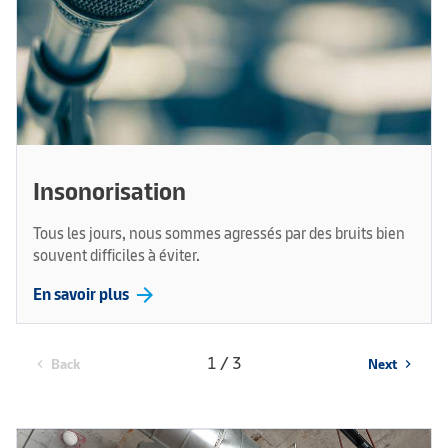
Insonorisation
Tous les jours, nous sommes agressés par des bruits bien
souvent difficiles à éviter.
arrow_forward
En savoir plus
1 / 3
Back
Next
chevron_left
chevron_right