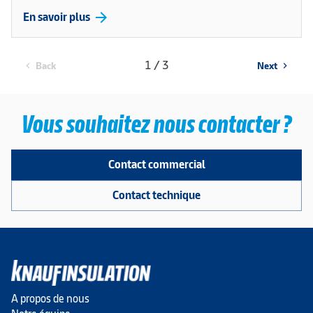
arrow_forward
En savoir plus
1 / 3
Back
Next
chevron_left
chevron_right
Vous souhaitez nous contacter ?
Contact commercial
Contact technique
A propos de nous