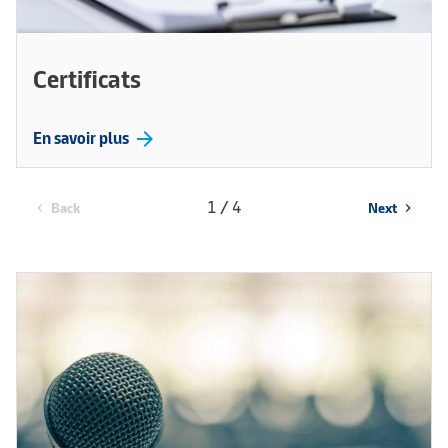
Certificats
arrow_forward
En savoir plus
1 / 4
Back
Next
chevron_left
chevron_right