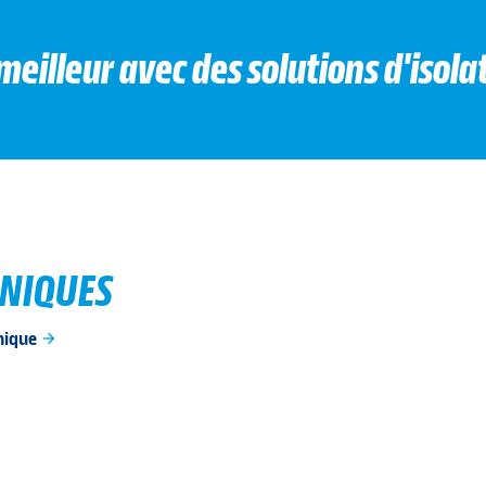
illeur avec des solutions d'isolat
HNIQUES
hnique
arrow_forward