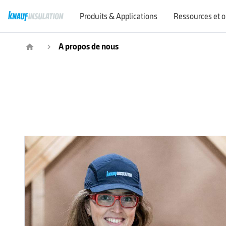
Produits & Applications
Ressources et o
Demandes de renseignements commerciaux
A propos de nous
home
navigate_next