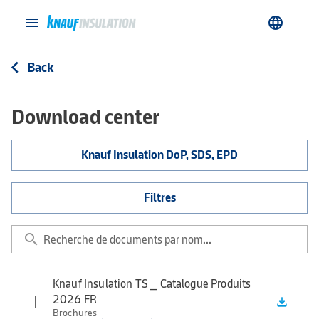
menu
language
Back
arrow_back_ios
Download center
Knauf Insulation DoP, SDS, EPD
Filtres
search
Knauf Insulation TS _ Catalogue Produits
2026 FR
file_download
Brochures