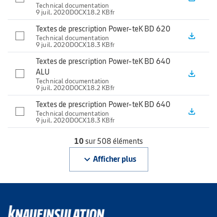
Technical documentation
9 juil. 2020
DOCX
18.2 KB
fr
Textes de prescription Power-teK BD 620
file_download
Technical documentation
9 juil. 2020
DOCX
18.3 KB
fr
Textes de prescription Power-teK BD 640
ALU
file_download
Technical documentation
9 juil. 2020
DOCX
18.2 KB
fr
Textes de prescription Power-teK BD 640
file_download
Technical documentation
9 juil. 2020
DOCX
18.3 KB
fr
10
sur 508 éléments
keyboard_arrow_down
Afficher plus