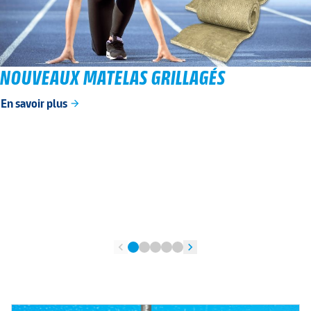
NOUVEAUX MATELAS GRILLAGÉS
En savoir plus
arrow_forward
chevron_left
chevron_right