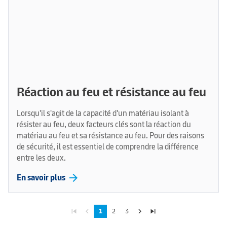
Réaction au feu et résistance au feu
Lorsqu'il s'agit de la capacité d'un matériau isolant à
résister au feu, deux facteurs clés sont la réaction du
matériau au feu et sa résistance au feu. Pour des raisons
de sécurité, il est essentiel de comprendre la différence
entre les deux.
arrow_forward
En savoir plus
skip_previous
navigate_before
navigate_next
skip_next
1
2
3