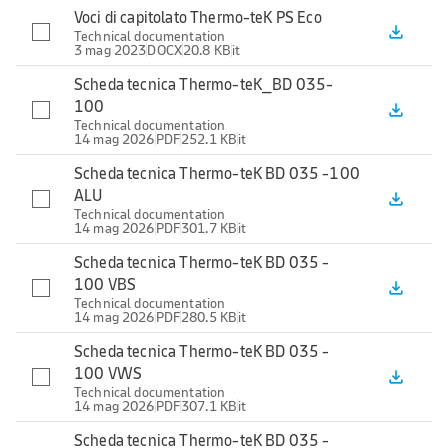
Voci di capitolato Thermo-teK PS Eco
file_download
Technical documentation
3 mag 2023
DOCX
20.8 KB
it
Scheda tecnica Thermo-teK_BD 035-
100
file_download
Technical documentation
14 mag 2026
PDF
252.1 KB
it
Scheda tecnica Thermo-teK BD 035 -100
ALU
file_download
Technical documentation
14 mag 2026
PDF
301.7 KB
it
Scheda tecnica Thermo-teK BD 035 -
100 VBS
file_download
Technical documentation
14 mag 2026
PDF
280.5 KB
it
Scheda tecnica Thermo-teK BD 035 -
100 VWS
file_download
Technical documentation
14 mag 2026
PDF
307.1 KB
it
Scheda tecnica Thermo-teK BD 035 -