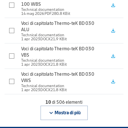
100 WBS
file_download
Technical documentation
14 mag 2026
PDF
280.8 KB
it
Voci di capitolato Thermo-teK BD 030
ALU
file_download
Technical documentation
1 apr 2023
DOCX
21.9 KB
it
Voci di capitolato Thermo-teK BD 030
VBS
file_download
Technical documentation
1 apr 2023
DOCX
21.8 KB
it
Voci di capitolato Thermo-teK BD 030
VWS
file_download
Technical documentation
1 apr 2023
DOCX
21.8 KB
it
10
di 506 elementi
keyboard_arrow_down
Mostra di più