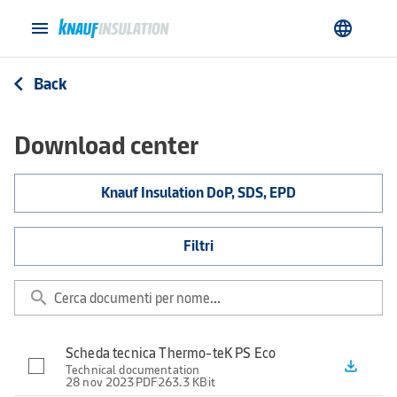
menu
language
Back
arrow_back_ios
Download center
Knauf Insulation DoP, SDS, EPD
Filtri
search
Scheda tecnica Thermo-teK PS Eco
file_download
Technical documentation
28 nov 2023
PDF
263.3 KB
it