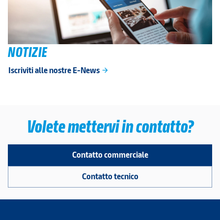
NOTIZIE
Iscriviti alle nostre E-News
arrow_forward
Volete mettervi in contatto?
Contatto commerciale
Contatto tecnico