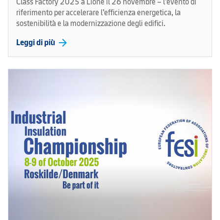
Class Factory 2025 a Lione il 26 novembre – l’evento di
riferimento per accelerare l’efficienza energetica, la
sostenibilità e la modernizzazione degli edifici.
arrow_forward
Leggi di più