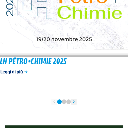
LH PÉTRO+CHIMIE 2025
Leggi di più
arrow_forward
chevron_left
chevron_right