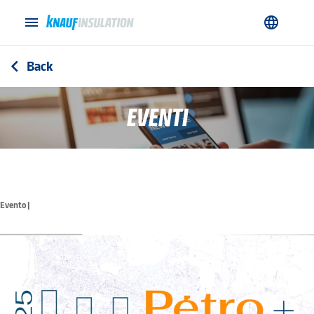
menu
language
Back
arrow_back_ios
EVENTI
Evento |