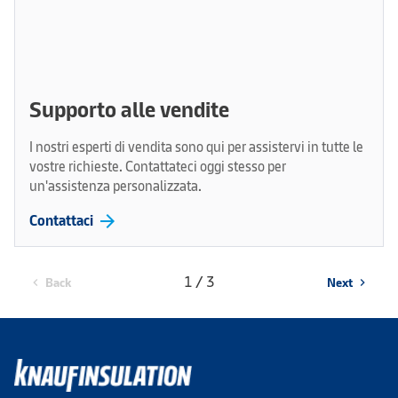
Supporto alle vendite
I nostri esperti di vendita sono qui per assistervi in tutte le
vostre richieste. Contattateci oggi stesso per
un'assistenza personalizzata.
arrow_forward
Contattaci
1 / 3
Back
Next
chevron_left
chevron_right