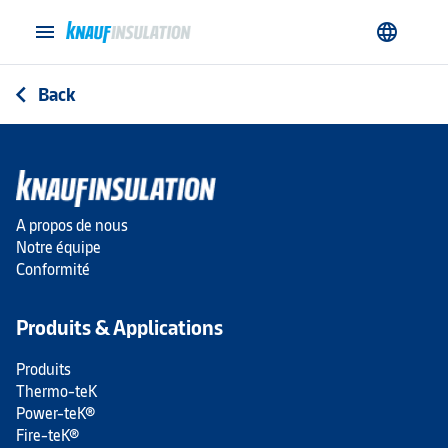
menu
language
Back
arrow_back_ios
A propos de nous
Notre équipe
Conformité
Produits & Applications
Produits
Thermo-teK
Power-teK®
Fire-teK®